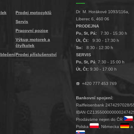
Dr. M. Horákové 1093/116a,
olek
Prodej motocyklů
Liberec 6, 460 06
Servis
PRODEJNA
Pracovní pozice
Po, St, Pá:
7:30 - 15:30 h
Výkup motorek a
Út, Čt:
9:30 - 17:30 h
čtyřkolek
So:
8:30 - 12:30 h
blečení
Prodej příslušenství
SERVIS
Po, St, Pá
: 7:30 - 15:00 h
Út, Čt:
9:30 - 17:00 h
☎️
+420 777 453 769
Bankovní spojení:
Raiffeisenbank 2474297028/5
IBAN CZ13550000000024742
Prodáváme nejen do ČR
Polska
, Německa
a 