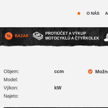
O NÁS
A
PROTIÚČET A VÝKUP
Y
BAZAR
MOTOCYKLŮ A ČTYŘKOLEK
Objem:
ccm
Možno
Model:
Výkon:
kW
Najeto: