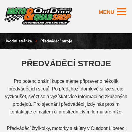
MENU
Úvodní stránka
Předváděcí stroje
PŘEDVÁDĚCÍ STROJE
Pro potencionální kupce máme připraveno několik
předváděcích strojů. Po předchozí domluvě si lze stroje
vyzkoušet, svézt se a vyzískat více informací od zkušených
prodejců. Pro sjednání předváděcí jízdy nás prosím
kontaktujte e-mailem či prostřednictvím formuláře níže.
Předváděcí čtyřkolky, motorky a skútry v Outdoor Liberec: