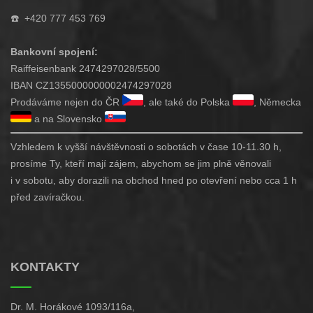
☎️
+420 777 453 769
Bankovní spojení:
Raiffeisenbank 2474297028/5500
IBAN CZ1355000000002474297028
Prodáváme nejen do ČR
, ale také do Polska
, Německa
a na Slovensko
Vzhledem k vyšší návštěvnosti o sobotách v čase 10-11.30 h,
prosíme Ty, kteří mají zájem, abychom se jim plně věnovali
i v sobotu, aby dorazili na obchod hned po otevření nebo cca 1 h
před zavíračkou.
KONTAKTY
Dr. M. Horákové 1093/116a,