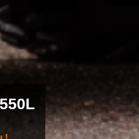
 550L
 !