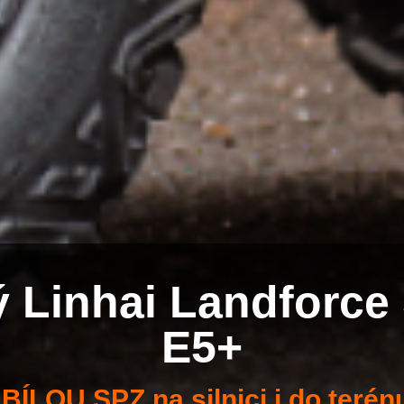
 Linhai Landforce
E5+
 BÍLOU SPZ na silnici i do terénu