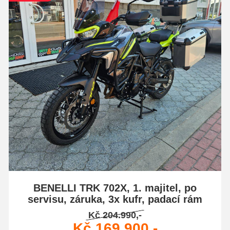
BENELLI TRK 702X, 1. majitel, po
servisu, záruka, 3x kufr, padací rám
Kč 204.990,-
Kč 169.900,-