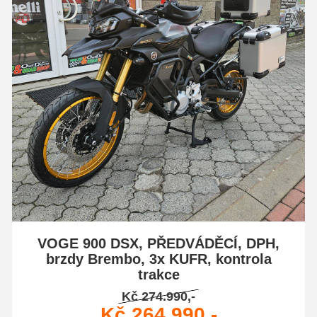
VOGE 900 DSX, PŘEDVÁDĚCÍ, DPH,
brzdy Brembo, 3x KUFR, kontrola
trakce
Kč 274.990,-
Kč 264.990,-