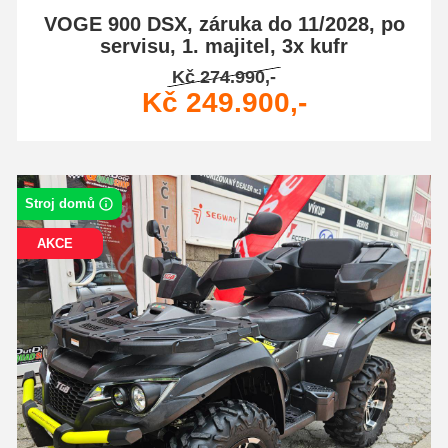
VOGE 900 DSX, záruka do 11/2028, po
servisu, 1. majitel, 3x kufr
Kč 274.990,-
Kč 249.900,-
Stroj domů
AKCE