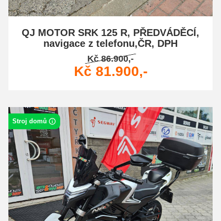
QJ MOTOR SRK 125 R, PŘEDVÁDĚCÍ,
navigace z telefonu,ČR, DPH
Kč 86.900,-
Kč 81.900,-
Stroj domů