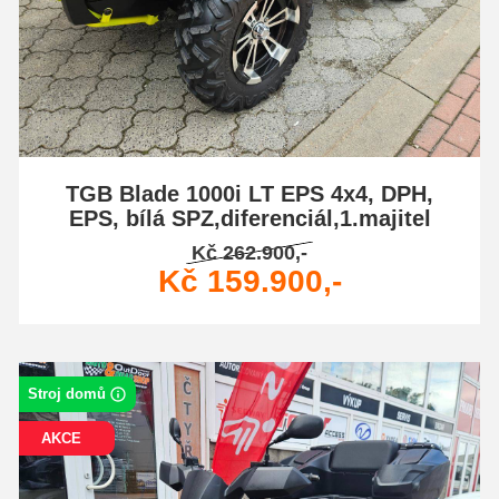
TGB Blade 1000i LT EPS 4x4, DPH,
EPS, bílá SPZ,diferenciál,1.majitel
Kč 262.900,-
Kč 159.900,-
Stroj domů
AKCE