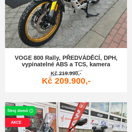
VOGE 800 Rally, PŘEDVÁDĚCÍ, DPH,
vypínatelné ABS a TCS, kamera
Kč 219.990,-
Kč 209.900,-
Stroj domů
AKCE