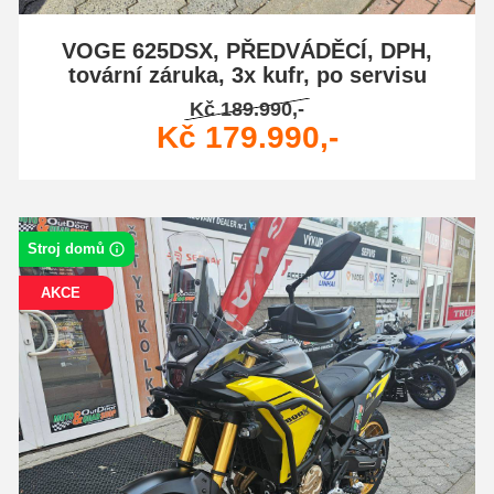
VOGE 625DSX, PŘEDVÁDĚCÍ, DPH,
tovární záruka, 3x kufr, po servisu
Kč 189.990,-
Kč 179.990,-
Stroj domů
AKCE