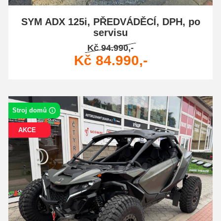
SYM ADX 125i, PŘEDVÁDĚCÍ, DPH, po
servisu
Kč 94.990,-
Kč 84.990,-
Stroj domů
AKCE