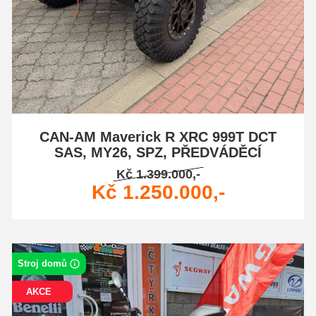
CAN-AM Maverick R XRC 999T DCT
SAS, MY26, SPZ, PŘEDVÁDĚCÍ
Kč 1.399.000,-
Kč 1.250.000,-
Stroj domů
AKCE