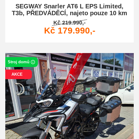
SEGWAY Snarler AT6 L EPS Limited,
T3b, PŘEDVÁDĚCÍ, najeto pouze 10 km
Kč 219.990,-
Kč 179.990,-
Stroj domů
AKCE