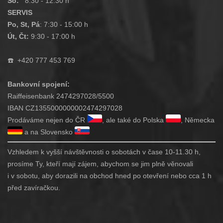
So:
8:30 - 12:30 h
SERVIS
Po, St, Pá
: 7:30 - 15:00 h
Út, Čt:
9:30 - 17:00 h
☎️
+420 777 453 769
Bankovní spojení:
Raiffeisenbank 2474297028/5500
IBAN CZ1355000000002474297028
Prodáváme nejen do ČR
, ale také do Polska
, Německa
a na Slovensko
Vzhledem k vyšší návštěvnosti o sobotách v čase 10-11.30 h,
prosíme Ty, kteří mají zájem, abychom se jim plně věnovali
i v sobotu, aby dorazili na obchod hned po otevření nebo cca 1 h
před zavíračkou.