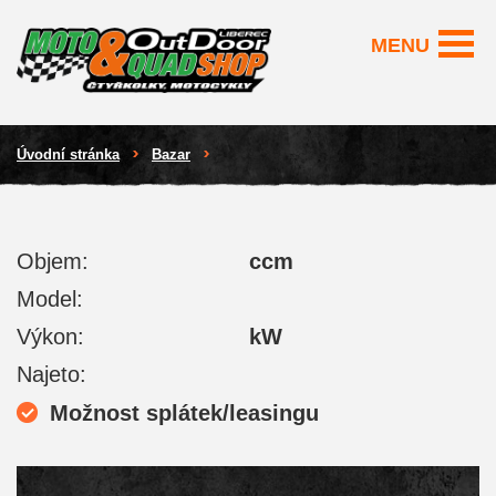
MENU
Úvodní stránka
Bazar
Objem:
ccm
Model:
Výkon:
kW
Najeto:
Možnost splátek/leasingu