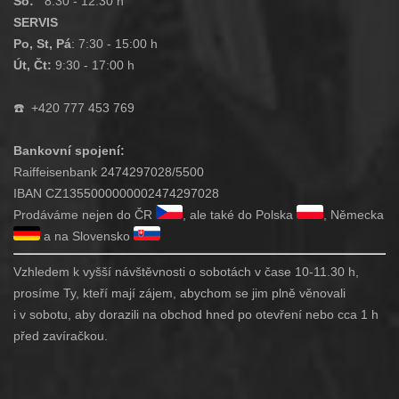
So:
8:30 - 12:30 h
SERVIS
Po, St, Pá
: 7:30 - 15:00 h
Út, Čt:
9:30 - 17:00 h
☎️
+420 777 453 769
Bankovní spojení:
Raiffeisenbank 2474297028/5500
IBAN CZ1355000000002474297028
Prodáváme nejen do ČR
, ale také do Polska
, Německa
a na Slovensko
Vzhledem k vyšší návštěvnosti o sobotách v čase 10-11.30 h,
prosíme Ty, kteří mají zájem, abychom se jim plně věnovali
i v sobotu, aby dorazili na obchod hned po otevření nebo cca 1 h
před zavíračkou.