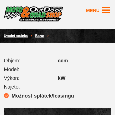
MENU
Úvodní stránka
Bazar
Objem:
ccm
Model:
Výkon:
kW
Najeto:
Možnost splátek/leasingu