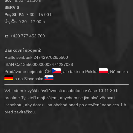
So:
8:30 - 12:30 h
SERVIS
Po, St, Pá
: 7:30 - 15:00 h
Út, Čt:
9:30 - 17:00 h
☎️
+420 777 453 769
Bankovní spojení:
Raiffeisenbank 2474297028/5500
IBAN CZ1355000000002474297028
Prodáváme nejen do ČR
, ale také do Polska
, Německa
a na Slovensko
Vzhledem k vyšší návštěvnosti o sobotách v čase 10-11.30 h,
prosíme Ty, kteří mají zájem, abychom se jim plně věnovali
i v sobotu, aby dorazili na obchod hned po otevření nebo cca 1 h
před zavíračkou.