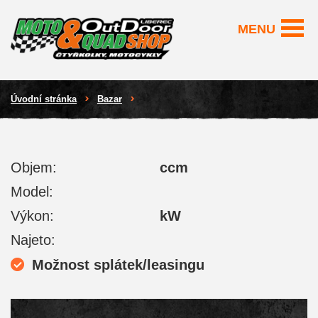
MENU
Úvodní stránka
Bazar
Objem:
ccm
Model:
Výkon:
kW
Najeto:
Možnost splátek/leasingu