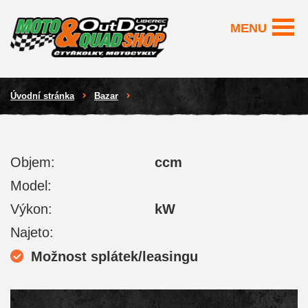
MENU
Úvodní stránka
Bazar
Objem:
ccm
Model:
Výkon:
kW
Najeto:
Možnost splátek/leasingu