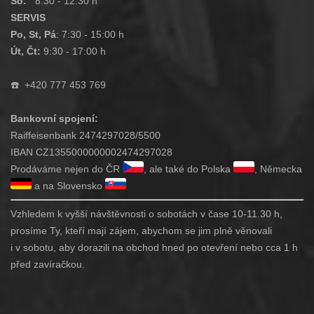
So:
8:30 - 12:30 h
SERVIS
Po, St, Pá
: 7:30 - 15:00 h
Út, Čt:
9:30 - 17:00 h
☎️
+420 777 453 769
Bankovní spojení:
Raiffeisenbank 2474297028/5500
IBAN CZ1355000000002474297028
Prodáváme nejen do ČR
, ale také do Polska
, Německa
a na Slovensko
Vzhledem k vyšší návštěvnosti o sobotách v čase 10-11.30 h,
prosíme Ty, kteří mají zájem, abychom se jim plně věnovali
i v sobotu, aby dorazili na obchod hned po otevření nebo cca 1 h
před zavíračkou.