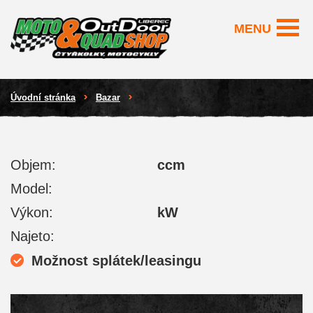
MENU
Úvodní stránka
Bazar
Objem:
ccm
Model:
Výkon:
kW
Najeto:
Možnost splátek/leasingu