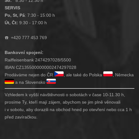
So:
8:30 - 12:30 h
SERVIS
Po, St, Pá
: 7:30 - 15:00 h
Út, Čt:
9:30 - 17:00 h
☎️
+420 777 453 769
Bankovní spojení:
Raiffeisenbank 2474297028/5500
IBAN CZ1355000000002474297028
Prodáváme nejen do ČR
, ale také do Polska
, Německa
a na Slovensko
Vzhledem k vyšší návštěvnosti o sobotách v čase 10-11.30 h,
prosíme Ty, kteří mají zájem, abychom se jim plně věnovali
i v sobotu, aby dorazili na obchod hned po otevření nebo cca 1 h
před zavíračkou.