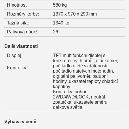
Hmotnost:
580 kg
Rozměry korby:
1370 x 970 x 290 mm
Tažná síla:
1349 kg
Palivová nádrž:
26 l
Další vlastnosti
Displej:
TFT multifunkční displej s
funkcemi: rychloměr, otáčkoměr,
počítadlo ujeté vzdálenosti,
Kontrolky:
počitadlo najetých motohodin,
digitální palivoměr, palubní
hodiny, ukazatel teploty chladící
kapaliny
Kontrolky: pohon
2WD/4WD/LOCK, neutrál,
zpátečka, ukazatele směru,
dálková světla
Výbava v ceně