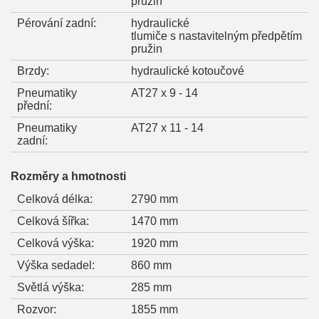
pružin
Pérování zadní:
hydraulické
tlumiče s nastavitelným předpětím
pružin
Brzdy:
hydraulické kotoučové
Pneumatiky
AT27 x 9 - 14
přední:
Pneumatiky
AT27 x 11 - 14
zadní:
Rozměry a hmotnosti
Celková délka:
2790 mm
Celková šířka:
1470 mm
Celková výška:
1920 mm
Výška sedadel:
860 mm
Světlá výška:
285 mm
Rozvor:
1855 mm