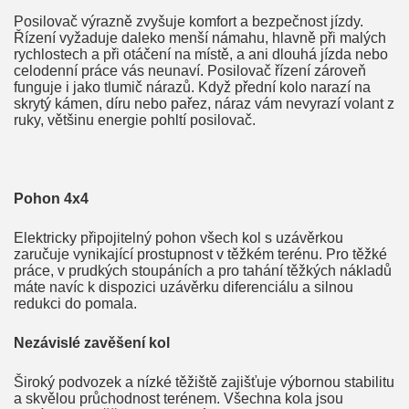
Posilovač výrazně zvyšuje komfort a bezpečnost jízdy.
Řízení vyžaduje daleko menší námahu, hlavně při malých
rychlostech a při otáčení na místě, a ani dlouhá jízda nebo
celodenní práce vás neunaví. Posilovač řízení zároveň
funguje i jako tlumič nárazů. Když přední kolo narazí na
skrytý kámen, díru nebo pařez, náraz vám nevyrazí volant z
ruky, většinu energie pohltí posilovač.
Pohon 4x4
Elektricky připojitelný pohon všech kol s uzávěrkou
zaručuje vynikající prostupnost v těžkém terénu. Pro těžké
práce, v prudkých stoupáních a pro tahání těžkých nákladů
máte navíc k dispozici uzávěrku diferenciálu a silnou
redukci do pomala.
Nezávislé zavěšení kol
Široký podvozek a nízké těžiště zajišťuje výbornou stabilitu
a skvělou průchodnost terénem. Všechna kola jsou