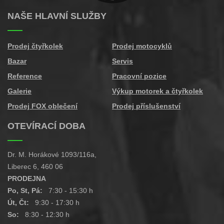
NAŠE HLAVNÍ SLUŽBY
Prodej čtyřkolek
Prodej motocyklů
Bazar
Servis
Reference
Pracovní pozice
Galerie
Výkup motorek a čtyřkolek
Prodej FOX oblečení
Prodej příslušenství
OTEVÍRACÍ DOBA
Dr. M. Horákové 1093/116a,
Liberec 6, 460 06
PRODEJNA
Po, St, Pá:
7:30 - 15:30 h
Út, Čt:
9:30 - 17:30 h
So:
8:30 - 12:30 h