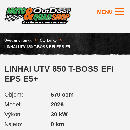
MENU
Úvodní stránka
Čtyřkolky
LINHAI UTV 650 T-BOSS EFi EPS E5+
LINHAI UTV 650 T-BOSS EFi
EPS E5+
Objem:
570 ccm
Model:
2026
Výkon:
30 kW
Najeto:
0 km