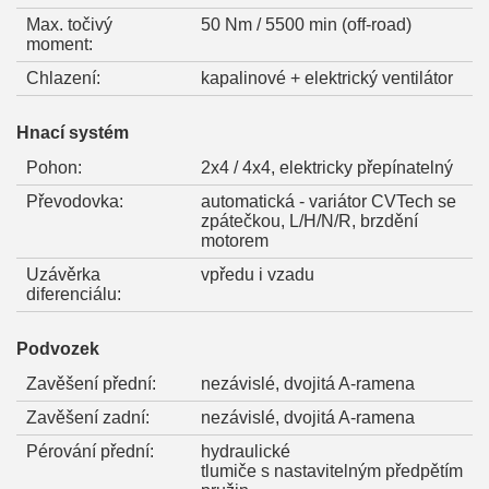
Max. točivý
50 Nm / 5500 min (off-road)
moment:
Chlazení:
kapalinové + elektrický ventilátor
Hnací systém
Pohon:
2x4 / 4x4, elektricky přepínatelný
Převodovka:
automatická - variátor CVTech se
zpátečkou, L/H/N/R, brzdění
motorem
Uzávěrka
vpředu i vzadu
diferenciálu:
Podvozek
Zavěšení přední:
nezávislé, dvojitá A-ramena
Zavěšení zadní:
nezávislé, dvojitá A-ramena
Pérování přední:
hydraulické
tlumiče s nastavitelným předpětím