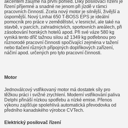
akcentem zaujme na první pohled. Díky posilovači řízení je
řízení příjemné a snadné ne jenom při jízdě v rámci
pracovních činností. Zcela nový motor je silnější, živější a
úspornější. Nový Linhai 650 T-BOSS EPS je ideální
pomocník pro práce v zemědělství, v lesnictví, ale také na
stavbě, v parcích, zahradnictvích, sportovních areálech, při
zásobování horských hotelů apod. Při své váze 580 kg
vyniká tento dříč tažnou silou až 1349 kg potřebnou pro
různorodé pracovní činnosti spočívající zejména v tažení
nebo tlačení různých přípojných doplňkových zařízení,
náčiní apod. určených pro tyto pracovní činnosti.
Motor
Jednoválcový vstřikovaný motor má dostatek síly pro
těžkou práci i svižné zrychlení. Moderní vstřikování paliva
Delphi přináší nízkou spotřebu a nízké emise. Přenos
výkonu zajišťuje spolehlivá automatická převodovka od
předního kanadského výrobce CVTech.
Elektrický posilovač řízení