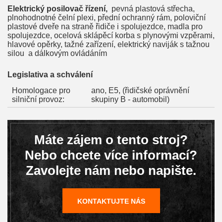
Elektrický posilovač řízení,
pevná plastová střecha,
plnohodnotné čelní plexi, přední ochranný rám, poloviční
plastové dveře na straně řidiče i spolujezdce, madla pro
spolujezdce, ocelová sklápěcí korba s plynovými vzpěrami,
hlavové opěrky, tažné zařízení, elektrický naviják s tažnou
silou a dálkovým ovládáním
Legislativa a schválení
Homologace pro
ano,
E
5, (řidičské oprávnění
silniční provoz:
skupiny B - automobil)
Máte zájem o tento stroj?
Nebo chcete více informací?
Zavolejte nám nebo napište.
KONTAKTUJTE NÁS