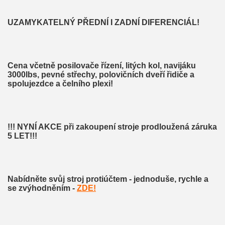
UZAMYKATELNÝ PŘEDNÍ I ZADNÍ DIFERENCIÁL!
Cena včetně posilovače řízení, litých kol, navijáku
3000lbs, pevné střechy, polovičních dveří řidiče a
spolujezdce a čelního plexi!
!!! NYNÍ AKCE při zakoupení stroje prodloužená záruka
5 LET!!!
Nabídněte svůj stroj protiúčtem - jednoduše, rychle a
se zvýhodněním -
ZDE!