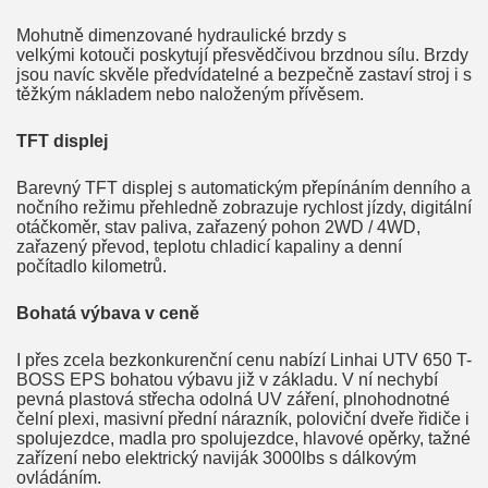
Mohutně dimenzované hydraulické brzdy s
velkými kotouči poskytují přesvědčivou brzdnou sílu. Brzdy
jsou navíc skvěle předvídatelné a bezpečně zastaví stroj i s
těžkým nákladem nebo naloženým přívěsem.
TFT displej
Barevný TFT displej s automatickým přepínáním denního a
nočního režimu přehledně zobrazuje rychlost jízdy, digitální
otáčkoměr, stav paliva, zařazený pohon 2WD / 4WD,
zařazený převod, teplotu chladicí kapaliny a denní
počítadlo kilometrů.
Bohatá výbava v ceně
I přes zcela bezkonkurenční cenu nabízí Linhai UTV 650 T-
BOSS EPS bohatou výbavu již v základu. V ní nechybí
pevná plastová střecha odolná UV záření, plnohodnotné
čelní plexi, masivní přední nárazník, poloviční dveře řidiče i
spolujezdce, madla pro spolujezdce, hlavové opěrky, tažné
zařízení nebo elektrický naviják 3000lbs s dálkovým
ovládáním.