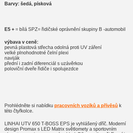
Barvy: šedá, písková
E5 +
= bílá SPZ= řidičské oprávnění skupiny B -automobil
výbava v ceně:
pevná plastová střecha odolná proti UV záření
velké plnohodnotné čelní plexi
naviják
přední i zadní diferenciál s uzávěrkou
poloviční dveře řidiče i spolujezdce
Prohlédněte si nabídku
pracovních vozíků a přívěsů
k
této čtyřkolce.
LINHAI UTV 650 T-BOSS EPS je vyhlášený dříč. Moderní
design Promax s LED Matrix světlomety a sportovním