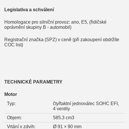
Legislativa a schválení
Homologace pro silniční provoz: ano, E5, (řidičské
oprávnění skupiny B - automobil)
Registrační značka (SPZ) v ceně (při zakoupení obdržíte
COC list)
TECHNICKÉ PARAMETRY
Motor
Typ:
čtyřtaktní jednoválec SOHC EFI,
4 ventily
Objem:
585.3 cm3
Vrtání x zdvih:
Ø 91 × 90 mm