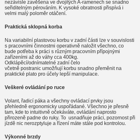
nezávisle zavěšena ve dvojitých A-ramenech se snadno
seřiditelným pérováním. K vysoké obratnosti přispívá i
velmi malý poloměr otáčení.
Praktická sklopná korba
Na variabilní plastovou korbu v zadní části lze v souvislosti
s pracovními činnostmi operativně naložit všechno, co
bude potřeba k práci s různým pracovním přípojnými
zařízeními až do váhy cca 400kg.
Odklápěcí/odnímatelné zadní čelo
včetně postranic umožňují korbu snadno přeměnit na
praktické plato pro účely lepší manipulace.
Veškeré ovládání po ruce
Volant, řadicí páka a všechny ovládací prvky jsou
přehledně ergonomicky uspořádané. Všechno je přesně
tam, kde to intuitivně očekáváte, ovládání naprosto
přirozeně padne do ruky. To usnadňuje práci, pozornost při
jízdě nic nerozptyluje a řízení máte stále pod kontrolou.
Výkonné brzdy