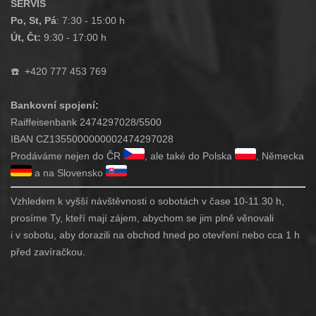
SERVIS
Po, St, Pá
: 7:30 - 15:00 h
Út, Čt:
9:30 - 17:00 h
☎️
+420 777 453 769
Bankovní spojení:
Raiffeisenbank 2474297028/5500
IBAN CZ1355000000002474297028
Prodáváme nejen do ČR
, ale také do Polska
, Německa
a na Slovensko
Vzhledem k vyšší návštěvnosti o sobotách v čase 10-11.30 h,
prosíme Ty, kteří mají zájem, abychom se jim plně věnovali
i v sobotu, aby dorazili na obchod hned po otevření nebo cca 1 h
před zavíračkou.