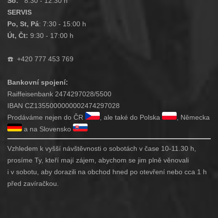
So:
8:30 - 12:30 h
SERVIS
Po, St, Pá
: 7:30 - 15:00 h
Út, Čt:
9:30 - 17:00 h
☎️
+420 777 453 769
Bankovní spojení:
Raiffeisenbank 2474297028/5500
IBAN CZ1355000000002474297028
Prodáváme nejen do ČR
, ale také do Polska
, Německa
a na Slovensko
Vzhledem k vyšší návštěvnosti o sobotách v čase 10-11.30 h,
prosíme Ty, kteří mají zájem, abychom se jim plně věnovali
i v sobotu, aby dorazili na obchod hned po otevření nebo cca 1 h
před zavíračkou.