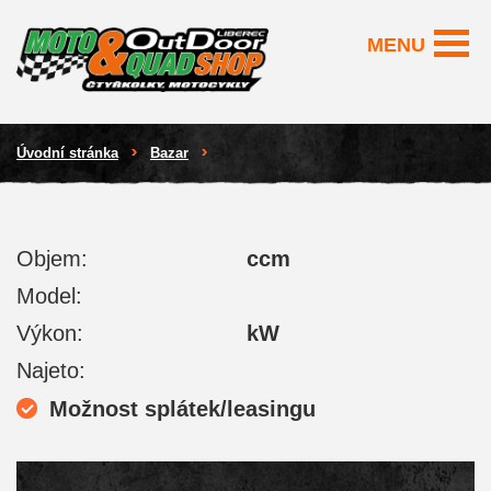
MENU
Úvodní stránka
Bazar
Objem:
ccm
Model:
Výkon:
kW
Najeto:
Možnost splátek/leasingu