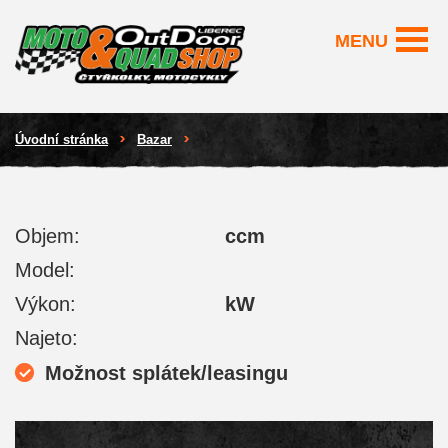
MENU
Úvodní stránka
Bazar
Objem:
ccm
Model:
Výkon:
kW
Najeto:
Možnost splátek/leasingu