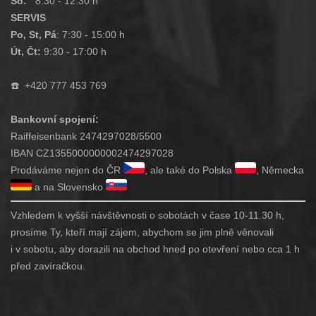
So:
8:30 - 12:30 h
SERVIS
Po, St, Pá
: 7:30 - 15:00 h
Út, Čt:
9:30 - 17:00 h
☎️
+420 777 453 769
Bankovní spojení:
Raiffeisenbank 2474297028/5500
IBAN CZ1355000000002474297028
Prodáváme nejen do ČR
, ale také do Polska
, Německa
a na Slovensko
Vzhledem k vyšší návštěvnosti o sobotách v čase 10-11.30 h,
prosíme Ty, kteří mají zájem, abychom se jim plně věnovali
i v sobotu, aby dorazili na obchod hned po otevření nebo cca 1 h
před zavíračkou.