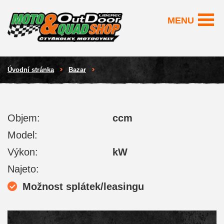
MENU
Úvodní stránka
Bazar
Objem:
ccm
Model:
Výkon:
kW
Najeto:
Možnost splátek/leasingu