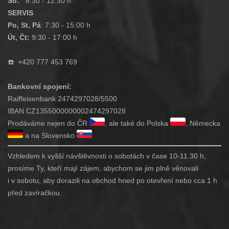
So:
8:30 - 12:30 h
SERVIS
Po, St, Pá
: 7:30 - 15:00 h
Út, Čt:
9:30 - 17:00 h
☎️
+420 777 453 769
Bankovní spojení:
Raiffeisenbank 2474297028/5500
IBAN CZ1355000000002474297028
Prodáváme nejen do ČR
, ale také do Polska
, Německa
a na Slovensko
Vzhledem k vyšší návštěvnosti o sobotách v čase 10-11.30 h,
prosíme Ty, kteří mají zájem, abychom se jim plně věnovali
i v sobotu, aby dorazili na obchod hned po otevření nebo cca 1 h
před zavíračkou.