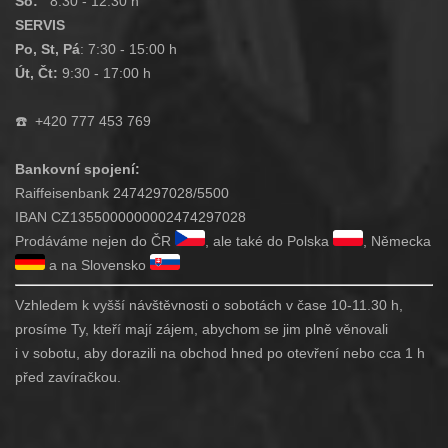
So:
8:30 - 12:30 h
SERVIS
Po, St, Pá
: 7:30 - 15:00 h
Út, Čt:
9:30 - 17:00 h
☎️
+420 777 453 769
Bankovní spojení:
Raiffeisenbank 2474297028/5500
IBAN CZ1355000000002474297028
Prodáváme nejen do ČR
, ale také do Polska
, Německa
a na Slovensko
Vzhledem k vyšší návštěvnosti o sobotách v čase 10-11.30 h,
prosíme Ty, kteří mají zájem, abychom se jim plně věnovali
i v sobotu, aby dorazili na obchod hned po otevření nebo cca 1 h
před zavíračkou.