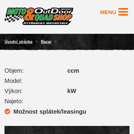
MENU
Úvodní stránka
Bazar
Objem:
ccm
Model:
Výkon:
kW
Najeto:
Možnost splátek/leasingu