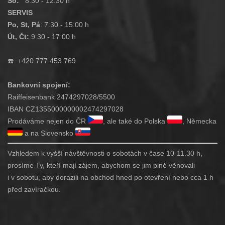
So:
8:30 - 12:30 h
SERVIS
Po, St, Pá
: 7:30 - 15:00 h
Út, Čt:
9:30 - 17:00 h
☎️
+420 777 453 769
Bankovní spojení:
Raiffeisenbank 2474297028/5500
IBAN CZ1355000000002474297028
Prodáváme nejen do ČR
, ale také do Polska
, Německa
a na Slovensko
Vzhledem k vyšší návštěvnosti o sobotách v čase 10-11.30 h,
prosíme Ty, kteří mají zájem, abychom se jim plně věnovali
i v sobotu, aby dorazili na obchod hned po otevření nebo cca 1 h
před zavíračkou.