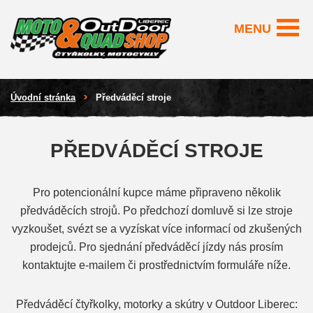
MENU
Úvodní stránka
Předváděcí stroje
PŘEDVÁDĚCÍ STROJE
Pro potencionální kupce máme připraveno několik
předváděcích strojů. Po předchozí domluvě si lze stroje
vyzkoušet, svézt se a vyzískat více informací od zkušených
prodejců. Pro sjednání předváděcí jízdy nás prosím
kontaktujte e-mailem či prostřednictvím formuláře níže.
Předváděcí čtyřkolky, motorky a skútry v Outdoor Liberec: