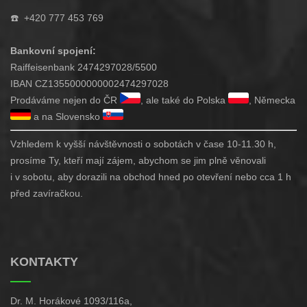
☎️
+420 777 453 769
Bankovní spojení:
Raiffeisenbank 2474297028/5500
IBAN CZ1355000000002474297028
Prodáváme nejen do ČR
, ale také do Polska
, Německa
a na Slovensko
Vzhledem k vyšší návštěvnosti o sobotách v čase 10-11.30 h,
prosíme Ty, kteří mají zájem, abychom se jim plně věnovali
i v sobotu, aby dorazili na obchod hned po otevření nebo cca 1 h
před zavíračkou.
KONTAKTY
Dr. M. Horákové 1093/116a,